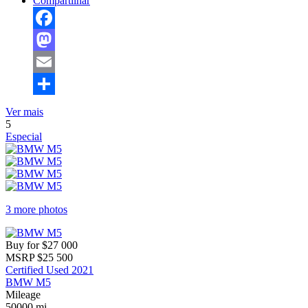
Compartilhar
Facebook
Mastodon
Email
Compartilhar
Ver mais
5
Especial
3 more photos
Buy for
$27 000
MSRP
$25 500
Certified Used 2021
BMW M5
Mileage
50000 mi