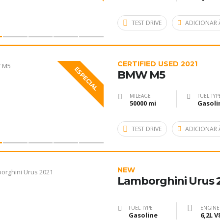
TEST DRIVE
ADICIONAR 
CERTIFIED USED 2021
ESPECIAL
BMW M5
MILEAGE
FUEL TYP
50000 mi
Gasoli
TEST DRIVE
ADICIONAR 
NEW
Lamborghini Urus 
FUEL TYPE
ENGINE
Gasoline
6,2L V