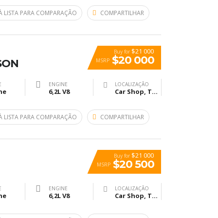
À LISTA PARA COMPARAÇÃO
COMPARTILHAR
$21 000
Buy for
$20 000
MSRP
SON
E
ENGINE
LOCALIZAÇÃO
ne
6,2L V8
Car Shop, The, Ridgewood Avenue, Холи Хил, Флорида, USA
À LISTA PARA COMPARAÇÃO
COMPARTILHAR
$21 000
Buy for
$20 500
MSRP
E
ENGINE
LOCALIZAÇÃO
ne
6,2L V8
Car Shop, The, Ridgewood Avenue, Холи Хил, Флорида, USA