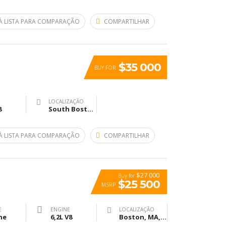
À LISTA PARA COMPARAÇÃO
COMPARTILHAR
$35 000
BUY FOR
LOCALIZAÇÃO
8
South Boston Bypass, Бостон, Массачусетс, США
À LISTA PARA COMPARAÇÃO
COMPARTILHAR
$27 000
Buy for
$25 500
MSRP
E
ENGINE
LOCALIZAÇÃO
ne
6,2L V8
Boston, MA, United States