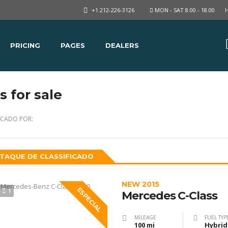
+1 212-226-3126
MON - SAT 8.00 - 18.00
PRICING
PAGES
DEALERS
s for sale
ICADO POR:
TAQUE DE CLASSIFICADO
NEW 2015
ESPECIAL
1
Mercedes C-Class
MILEAGE
FUEL TYP
100 mi
Hybrid