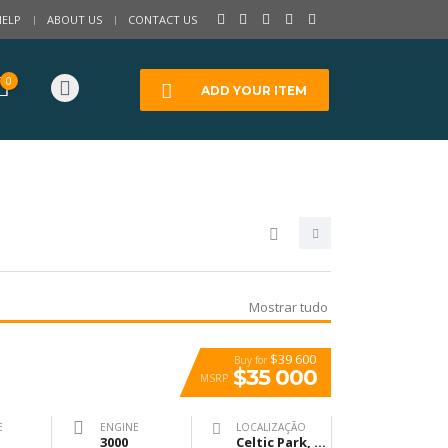
HELP
ABOUT US
CONTACT US
0
ADD YOUR ITEM
Mostrar tudo
$39 600
Buy for
$35 000
MSRP
E
ENGINE
LOCALIZAÇÃO
3000
Celtic Park, Glasgow, United Kingdom