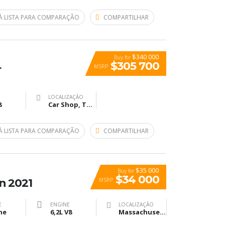
À LISTA PARA COMPARAÇÃO
COMPARTILHAR
$340 000
Buy for
$305 700
MSRP
r
LOCALIZAÇÃO
8
Car Shop, The, Ridgewood Avenue, Холи Хил, Флорида, USA
À LISTA PARA COMPARAÇÃO
COMPARTILHAR
$35 000
Buy for
$34 000
MSRP
n 2021
E
ENGINE
LOCALIZAÇÃO
ne
6,2L V8
Massachusetts General Hospital, Fruit Street, Бостон, Массачусетс, США