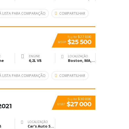
À LISTA PARA COMPARAÇÃO
COMPARTILHAR
$27 000
Buy for
$25 500
MSRP
E
ENGINE
LOCALIZAÇÃO
ne
6,2L V8
Boston, MA, United States
À LISTA PARA COMPARAÇÃO
COMPARTILHAR
$30 000
Buy for
$27 000
MSRP
2021
LOCALIZAÇÃO
8
Car's Auto Sales, Grand Rapids, Itasca County, MN, United States