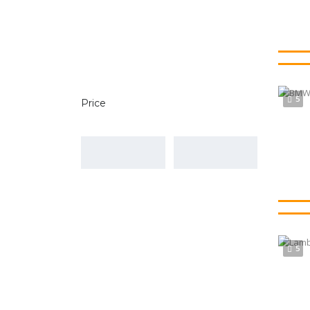
5
Price
5