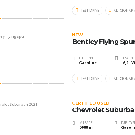
TEST DRIVE
ADICIONAR 
NEW
Bentley Flying Spu
FUEL TYPE
ENGINE
Gasoline
6,2L V
TEST DRIVE
ADICIONAR 
CERTIFIED USED
Chevrolet Suburba
MILEAGE
FUEL TYP
5000 mi
Gasoli