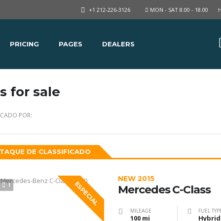
+1 212-226-3126
MON - SAT 8.00 - 18.00
PRICING
PAGES
DEALERS
s for sale
ICADO POR:
TAQUE DE CLASSIFICADO
NEW 2015
ESPECIAL
1
Mercedes C-Class
MILEAGE
FUEL TYP
100 mi
Hybrid