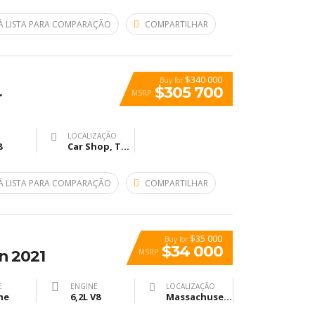
À LISTA PARA COMPARAÇÃO
COMPARTILHAR
$340 000
Buy for
$305 700
MSRP
r
LOCALIZAÇÃO
8
Car Shop, The, Ridgewood Avenue, Холи Хил, Флорида, USA
À LISTA PARA COMPARAÇÃO
COMPARTILHAR
$35 000
Buy for
$34 000
MSRP
n 2021
E
ENGINE
LOCALIZAÇÃO
ne
6,2L V8
Massachusetts General Hospital, Fruit Street, Бостон, Массачусетс, США