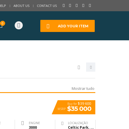
HELP
ABOUT US
CONTACT US
0
ADD YOUR ITEM
Mostrar tudo
$39 600
Buy for
$35 000
MSRP
E
ENGINE
LOCALIZAÇÃO
3000
Celtic Park, Glasgow, United Kingdom