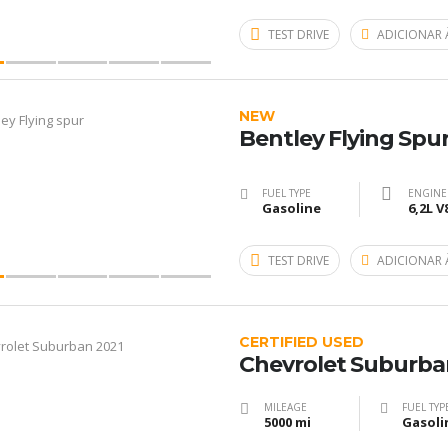
TEST DRIVE
ADICIONAR 
NEW
Bentley Flying Spu
FUEL TYPE
ENGINE
Gasoline
6,2L V
TEST DRIVE
ADICIONAR 
CERTIFIED USED
Chevrolet Suburba
MILEAGE
FUEL TYP
5000 mi
Gasoli