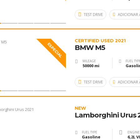
TEST DRIVE
ADICIONAR 
CERTIFIED USED 2021
ESPECIAL
BMW M5
MILEAGE
FUEL TYP
50000 mi
Gasoli
TEST DRIVE
ADICIONAR 
NEW
Lamborghini Urus 
FUEL TYPE
ENGINE
Gasoline
6,2L V