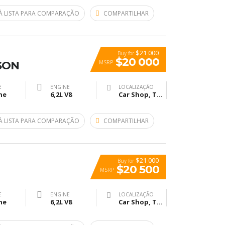
À LISTA PARA COMPARAÇÃO
COMPARTILHAR
$21 000
Buy for
$20 000
MSRP
SON
E
ENGINE
LOCALIZAÇÃO
ne
6,2L V8
Car Shop, The, Ridgewood Avenue, Холи Хил, Флорида, USA
À LISTA PARA COMPARAÇÃO
COMPARTILHAR
$21 000
Buy for
$20 500
MSRP
E
ENGINE
LOCALIZAÇÃO
ne
6,2L V8
Car Shop, The, Ridgewood Avenue, Холи Хил, Флорида, USA