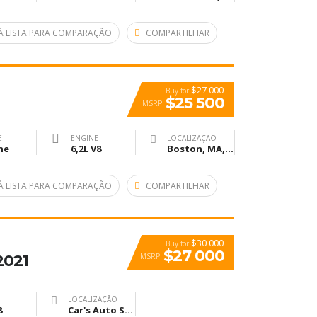
À LISTA PARA COMPARAÇÃO
COMPARTILHAR
$27 000
Buy for
$25 500
MSRP
E
ENGINE
LOCALIZAÇÃO
ne
6,2L V8
Boston, MA, United States
À LISTA PARA COMPARAÇÃO
COMPARTILHAR
$30 000
Buy for
$27 000
MSRP
2021
LOCALIZAÇÃO
8
Car's Auto Sales, Grand Rapids, Itasca County, MN, United States