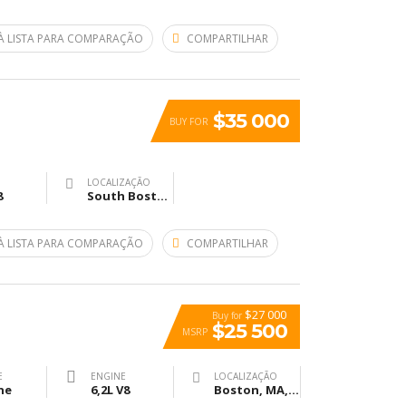
À LISTA PARA COMPARAÇÃO
COMPARTILHAR
$35 000
BUY FOR
LOCALIZAÇÃO
8
South Boston Bypass, Бостон, Массачусетс, США
À LISTA PARA COMPARAÇÃO
COMPARTILHAR
$27 000
Buy for
$25 500
MSRP
E
ENGINE
LOCALIZAÇÃO
ne
6,2L V8
Boston, MA, United States