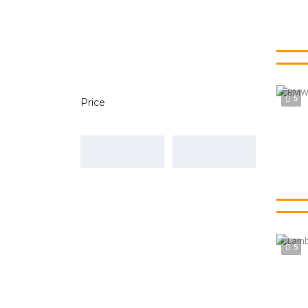
5
Price
5